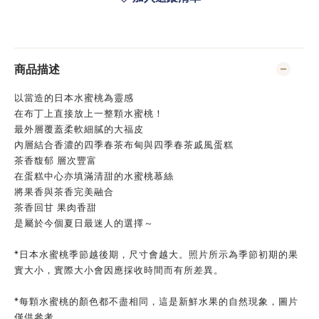
商品描述
以當造的日本水蜜桃為靈感
在布丁上直接放上一整顆水蜜桃！
最外層覆蓋柔軟細膩的大福皮
內層結合香濃的四季春茶布甸與四季春茶戚風蛋糕
茶香馥郁 層次豐富
在蛋糕中心亦填滿清甜的水蜜桃慕絲
將果香與茶香完美融合
茶香回甘 果肉香甜
是屬於今個夏日最迷人的選擇～
*日本水蜜桃季節越後期，尺寸會越大。照片所示為季節初期的果
實大小，實際大小會因應採收時間而有所差異。
*每顆水蜜桃的顏色都不盡相同，這是新鮮水果的自然現象，圖片
僅供參考。