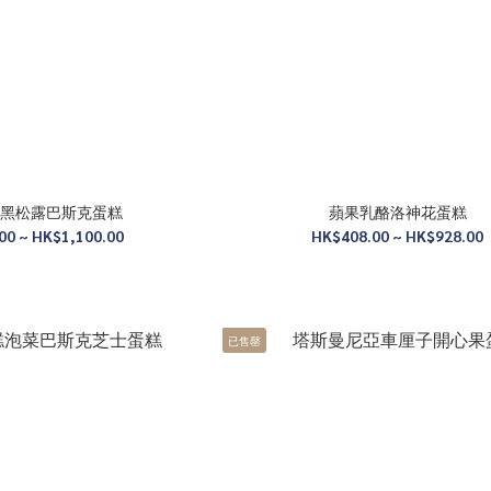
黑松露巴斯克蛋糕
蘋果乳酪洛神花蛋糕
00 ~ HK$1,100.00
HK$408.00 ~ HK$928.00
已售罄