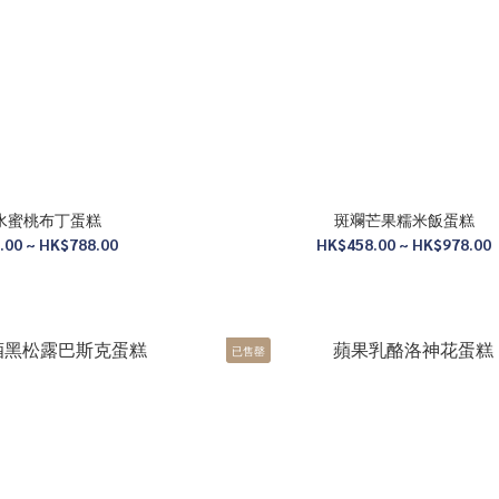
水蜜桃布丁蛋糕
斑斕芒果糯米飯蛋糕
.00 ~ HK$788.00
HK$458.00 ~ HK$978.00
已售罄