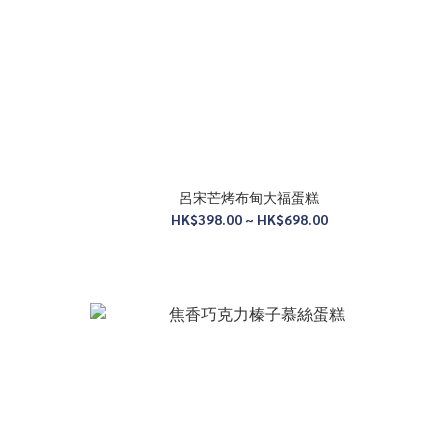
呂宋芒烤布甸大福蛋糕
HK$398.00 ~ HK$698.00