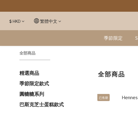
$
HKD
繁體中文
季節限定
全部商品
精選商品
全部商品
季節限定款式
圓轆轆系列
已售罄
巴斯克芝士蛋糕款式