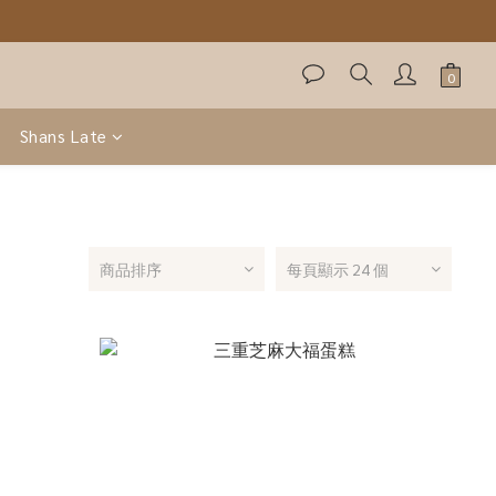
Shans Late
商品排序
每頁顯示 24 個