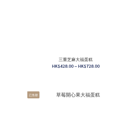
三重芝麻大福蛋糕
HK$428.00 ~ HK$728.00
已售罄