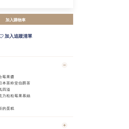
加入購物車
加入追蹤清單
合莓果醬
日本茶粋堂伯爵茶
氣四溢
克力粒粒莓果慕絲
新的蛋糕