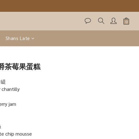
Shans Late
爵茶莓果蛋糕
香緹
 chantilly
rry jam
絲
ate chip mousse