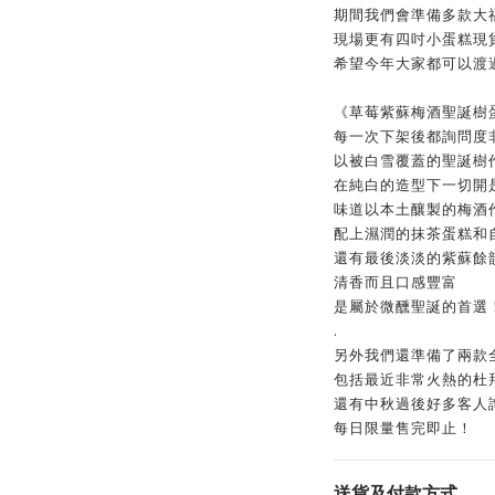
期間我們會準備多款大
現場更有四吋小蛋糕現
希望今年大家都可以渡
《草莓紫蘇梅酒聖誕樹
每一次下架後都詢問度
以被白雪覆蓋的聖誕樹
在純白的造型下一切開
味道以本土釀製的梅酒
配上濕潤的抹茶蛋糕和
還有最後淡淡的紫蘇餘
清香而且口感豐富
是屬於微醺聖誕的首選
.
另外我們還準備了兩款
包括最近非常火熱的杜
還有中秋過後好多客人
每日限量售完即止！
送貨及付款方式