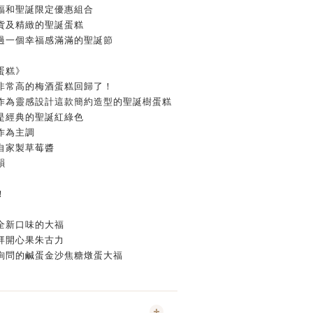
福和聖誕限定優惠組合
貨及精緻的聖誕蛋糕
過一個幸福感滿滿的聖誕節
蛋糕》
非常高的梅酒蛋糕回歸了！
作為靈感設計這款簡約造型的聖誕樹蛋糕
是經典的聖誕紅綠色
作為主調
自家製草莓醬
韻
！
全新口味的大福
拜開心果朱古力
詢問的鹹蛋金沙焦糖燉蛋大福